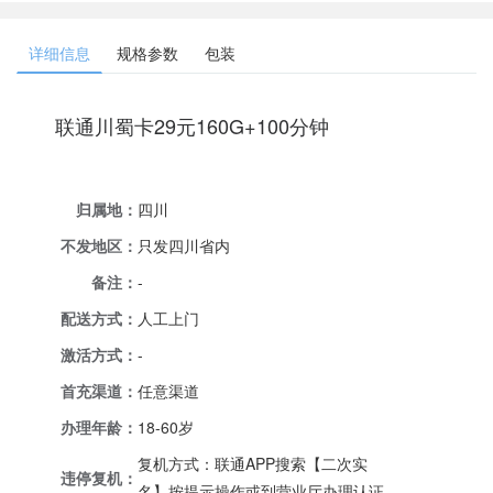
详细信息
规格参数
包装
联通川蜀卡29元160G+100分钟
归属地：
四川
不发地区：
只发四川省内
备注：
-
配送方式：
人工上门
激活方式：
-
首充渠道：
任意渠道
办理年龄：
18-60岁
复机方式：联通APP搜索【二次实
违停复机：
名】按提示操作或到营业厅办理认证