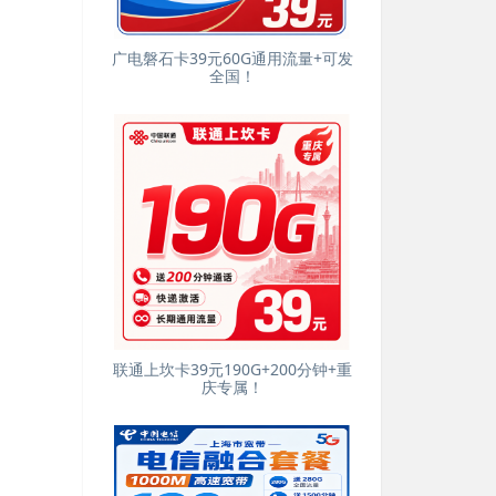
广电磐石卡39元60G通用流量+可发
全国！
联通上坎卡39元190G+200分钟+重
庆专属！