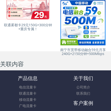
广电磐石卡39元60G通用流量
联通上坎卡39元190G+200分钟
+可发全国！
+重庆专属！
联通雾都卡29元150G+300分钟
+重庆专属！
南宁市宽带移动融合59元月享
240G+2150分钟+500Mbps
关联内容
产品信息
关于我们
电信流量卡
公司简介
联通流量卡
联系我们
移动流量卡
客户案例
广电流量卡